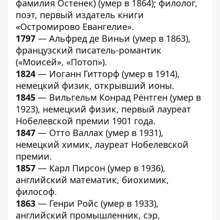
фамилия Остенек) (умер в 1864); филолог,
поэт, первый издатель книги
«Остромирово Евангелие».
1797
— Альфред де Виньи (умер в 1863),
французский писатель-романтик
(«Моисей», «Потоп»).
1824
— Иоганн Гитторф (умер в 1914),
немецкий физик, открывший ионы.
1845
— Вильгельм Конрад Рёнтген (умер в
1923), немецкий физик, первый лауреат
Нобелевской премии 1901 года.
1847
— Отто Валлах (умер в 1931),
немецкий химик, лауреат Нобелевской
премии.
1857
— Карл Пирсон (умер в 1936),
английский математик, биохимик,
философ.
1863
— Генри Ройс (умер в 1933),
английский промышленник, сэр,