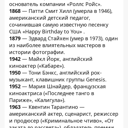
основатель компании «Роллс Ройс».
1868
— Патти Смит Хилл (умерла в 1946),
американский детский педагог,
сочинившая самую известную песенку
США «Happy Birthday to You» .
1879
— Эдвард Стайхен (умер в 1973), один
из наиболее влиятельных мастеров в
истории фотографии.
1942
— Майкл Йорк, английский
киноактер («Кабаре»).
1950
— Тони Бэнкс, английский рок-
музыкант, клавишник группы Genesis.
1952
— Мария Шнайдер, французская
киноактриса («Последнее танго в
Париже», «Калигула»).
1963
— Квентин Тарантино —
американский актер, сценарист, режиссер
и продюсер («Криминальное чтиво», «От
заката до рассвета»), обладатель премии