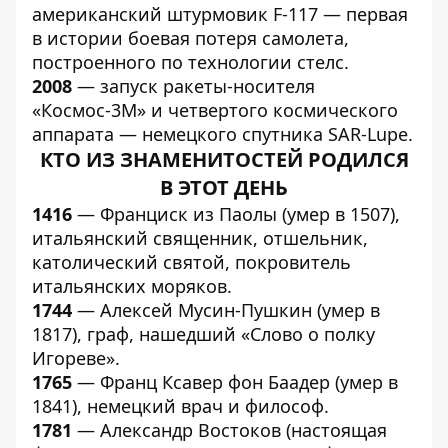
американский штурмовик F-117 — первая
в истории боевая потеря самолета,
построенного по технологии стелс.
2008
— запуск ракеты-носителя
«Космос-3М» и четвертого космического
аппарата — немецкого спутника SAR-Lupe.
КТО ИЗ ЗНАМЕНИТОСТЕЙ РОДИЛСЯ
В ЭТОТ ДЕНЬ
1416
— Франциск из Паолы (умер в 1507),
итальянский священник, отшельник,
католический святой, покровитель
итальянских моряков.
1744
— Алексей Мусин-Пушкин (умер в
1817), граф, нашедший «Слово о полку
Игореве».
1765
— Франц Ксавер фон Баадер (умер в
1841), немецкий врач и философ.
1781
— Александр Востоков (настоящая