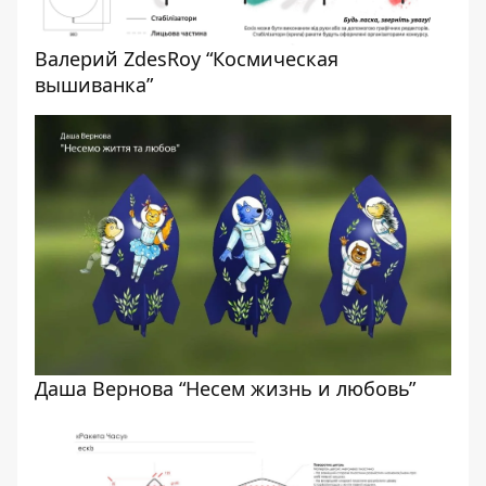
Валерий ZdesRoy “Космическая
вышиванка”
Даша Вернова “Несем жизнь и любовь”