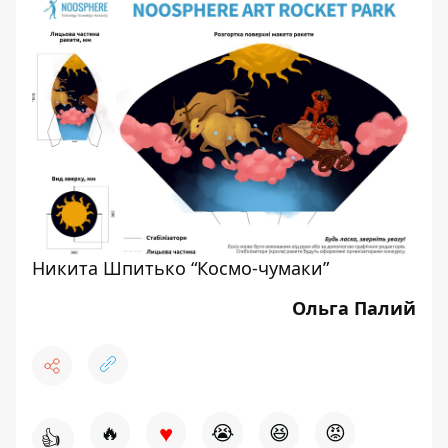
Никита Шпитько “Космо-чумаки”
Ольга Палий
♥
🔥
😭
😆
😡
👍