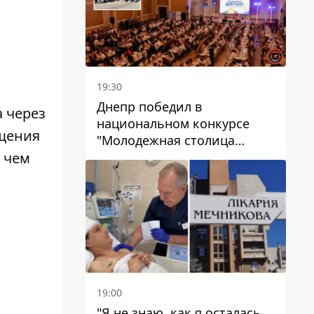
19:30
Днепр победил в
 через
национальном конкурсе
ещения
"Молодежная столица
Украины – 2026"
 чем
19:00
"Я не знаю, как я осталась