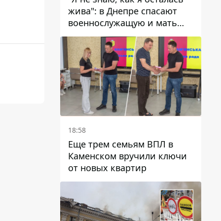
жива": в Днепре спасают
военнослужащую и мать
четверых детей, которую
ранил КАБ
18:58
Еще трем семьям ВПЛ в
Каменском вручили ключи
от новых квартир