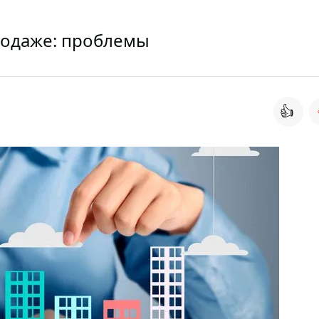
родаже: проблемы
👍