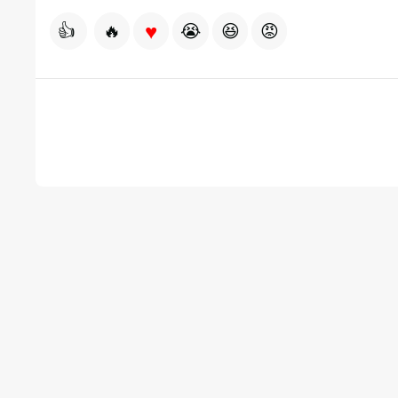
♥
👍
🔥
😭
😆
😡