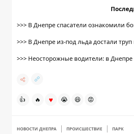
После
>>>
В Днепре спасатели ознакомили б
>>>
В Днепре из-под льда достали тру
>>>
Неосторожные водители: в Днепре
♥
👍
🔥
😭
😆
😡
НОВОСТИ ДНЕПРА
ПРОИСШЕСТВИЕ
ПАРК