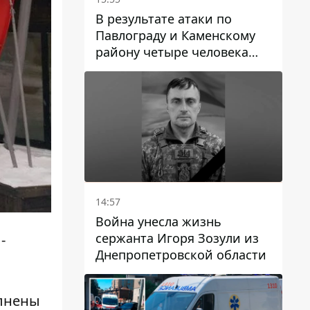
В результате атаки по
Павлограду и Каменскому
району четыре человека
погибли, семеро получили
ранения
14:57
Война унесла жизнь
сержанта Игоря Зозули из
-
Днепропетровской области
олнены