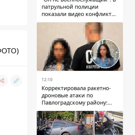
патрульной полиции
показали видео конфликта
с мужчиной без ноги на
проспекте Поля в Днепре
ФОТО)
12:10
Корректировала ракетно-
дроновые атаки по
Павлоградскому району:
задержали вражескую
агентку