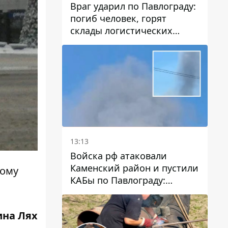
Враг ударил по Павлограду:
погиб человек, горят
склады логистических
компаний и магазина
13:13
Войска рф атаковали
Каменский район и пустили
ному
КАБы по Павлограду:
пострадал мужчина, в небо
поднимается столб дыма
ина Лях