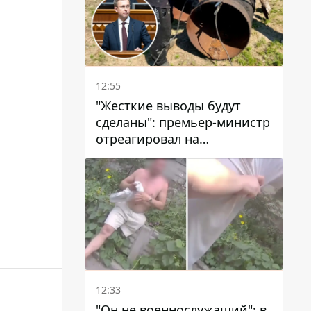
12:55
"Жесткие выводы будут
сделаны": премьер-министр
отреагировал на
несколькодневное
отсутствие воды в Марганце
12:33
"Он не военнослужащий": в