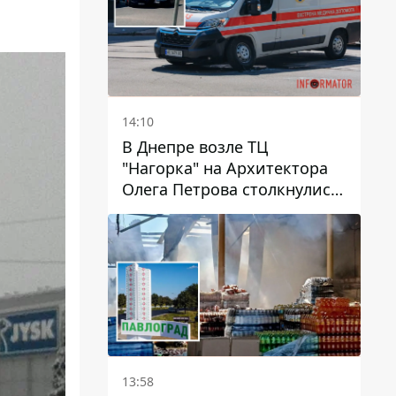
14:10
В Днепре возле ТЦ
"Нагорка" на Архитектора
Олега Петрова столкнулись
"скорая" и Toyota: трамваи
№5 задерживаются
13:58