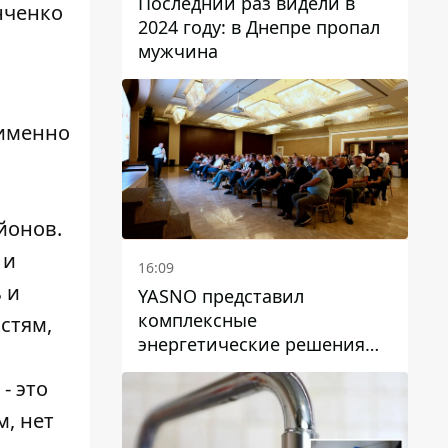
Последний раз видели в
нченко
2024 году: в Днепре пропал
мужчина
 именно
йонов.
 и
16:09
 и
YASNO представил
комплексные
стям,
энергетические решения
для бизнеса в Днепре
- это
м, нет