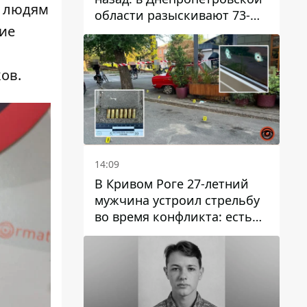
ь людям
области разыскивают 73-
ние
летнего мужчину
ов.
14:09
В Кривом Роге 27-летний
мужчина устроил стрельбу
во время конфликта: есть
раненый