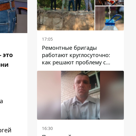
17:05
Ремонтные бригады
 это
работают круглосуточно:
как решают проблему с
они
водой в Марганецкой
громаде
а
а
16:30
ргей