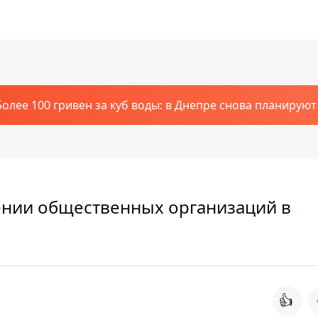
Более 100 гривен за куб воды: в Днепре снова планирую
ении общественных организаций в
👍