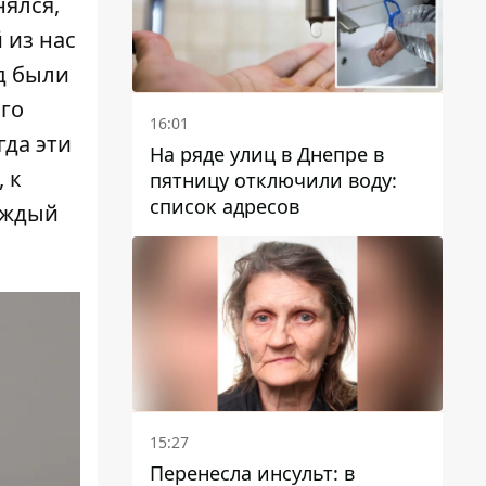
нялся,
 из нас
д были
го
16:01
гда эти
На ряде улиц в Днепре в
 к
пятницу отключили воду:
список адресов
аждый
15:27
Перенесла инсульт: в