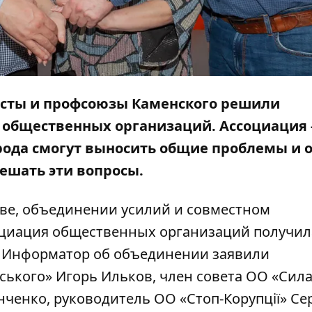
сты и профсоюзы Каменского решили
общественных организаций. Ассоциация -
рода смогут выносить общие проблемы и 
ешать эти вопросы.
ве, объединении усилий и совместном
оциация общественных организаций получил
е
Информатор
об объединении заявили
ського» Игорь Ильков, член совета ОО «Сил
нченко, руководитель ОО «Стоп-Корупції» Се