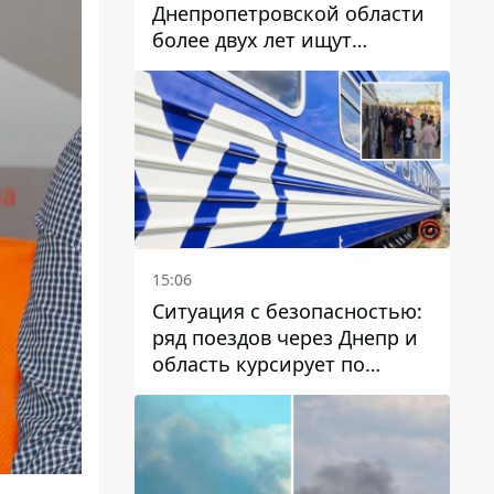
Днепропетровской области
более двух лет ищут
пропавшую женщину
15:06
Ситуация с безопасностью:
ряд поездов через Днепр и
область курсирует по
измененному маршруту, а
часть пути заменили
автобусами и электричками