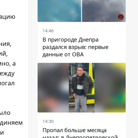
иацию
14:46
В пригороде Днепра
ния,
раздался взрыв: первые
ий,
данные от ОВА
но, а
между
могал
было
14:30
единяем
Пропал больше месяца
ли
назад: в Днепропетровской