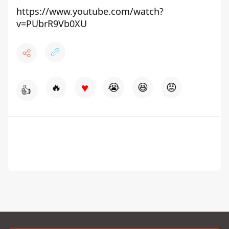
https://www.youtube.com/watch?
v=PUbrR9Vb0XU
♥
🔥
😭
😆
😡
👍