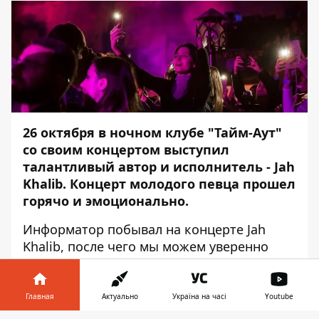
26 октября в ночном клубе "Тайм-Аут"
со своим концертом выступил
талантливый автор и исполнитель - Jah
Khalib. Концерт молодого певца прошел
горячо и эмоционально.
Информатор
побывал на концерте Jah
Khalib, после чего мы можем уверенно
заявить: поклонников Джаха (именно так
его называют слушатели) в Днепре
больше, чем казалось. С 18:00 под
Главная
Актуально
Україна на часі
Youtube
стенами «Тайм-Аута» выстроилась