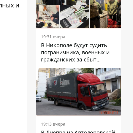
вредят машине
пных и
19:31 вчера
В Никополе будут судить
пограничника, военных и
гражданских за сбыт
психотропов
19:13 вчера
В Днепре на Автодоровской