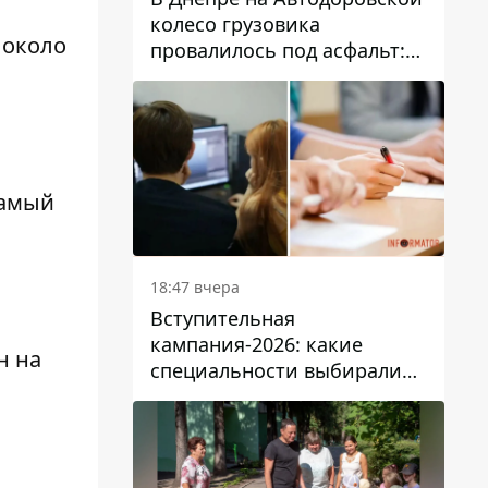
колесо грузовика
 около
провалилось под асфальт:
движение заблокировано
самый
18:47 вчера
Вступительная
кампания-2026: какие
н на
специальности выбирали
абитуриенты в Украине