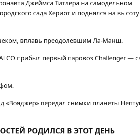
ронавта Джеймса Титлера на самодельном
городского сада Хериот и поднялся на высоту
веком, вплавь преодолевшим Ла-Манш.
да ALCO прибыл первый паровоз Challenger — 
фом.
д «Вояджер» передал снимки планеты Непту
ОСТЕЙ РОДИЛСЯ В ЭТОТ ДЕНЬ