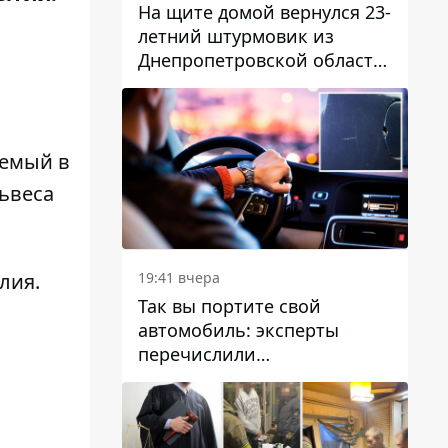
На щите домой вернулся 23-
летний штурмовик из
Днепропетровской области
Богдан Бескровный
аемый в
ьвеса
лия.
19:41 вчера
Так вы портите свой
автомобиль: эксперты
перечислили
распространенные
привычки водителей,
которые на самом деле