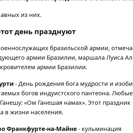
лавных из них.
этот день празднуют
 военнослужащих бразильской армии, отмеч
дующего армии Бразилии, маршала Луиса Ал
окровителем армии Бразилии.
турти
- День рождения бога мудрости и изоби
таемых богов индуистского пантеона. Любые
анешу: «Ом Ганешая намах». Этот праздник
а в жизни населения.
во Франкфурте-на-Майне
- кульминация