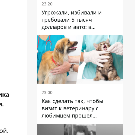
23:20
Угрожали, избивали и
требовали 5 тысяч
долларов и авто: в
Павлограде задержали двух
мужчин
23:00
ика
Как сделать так, чтобы
и.
визит к ветеринару с
любимцем прошел
спокойно: простые советы
ой.