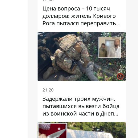
Цена вопроса – 10 тысяч
долларов: житель Кривого
Рога пытался переправить
мужчину в Словакию
21:20
Задержали троих мужчин,
пытавшихся вывезти бойца
из воинской части в Днепр
за 7 тысяч долларов: среди
них был врач