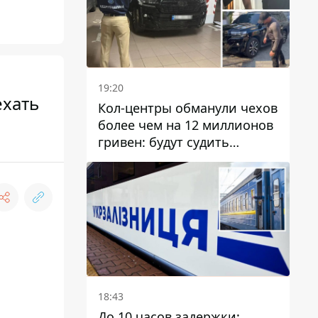
19:20
ехать
Кол-центры обманули чехов
более чем на 12 миллионов
гривен: будут судить
днепрянина,
организовавшего
транснациональную
преступную организацию
18:43
До 10 часов задержки: