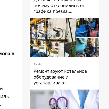
почему отклонились от
графика поезда,
курсирующие через Днепр
и область
мого в
17:40
Ремонтируют котельное
оборудование и
устанавливают
ии
генераторные установки:
как в Днепре готовятся к
биль.
отопительному сезону
.