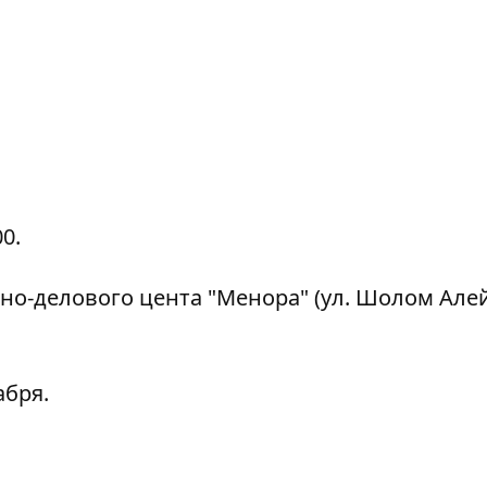
0.
рно-делового цента "Менора" (ул. Шолом Але
абря.