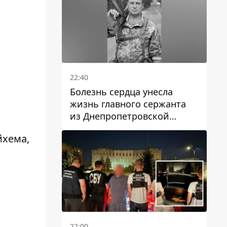
22:40
Болезнь сердца унесла
жизнь главного сержанта
из Днепропетровской
области Юрия Свистуна
йхема,
22:00