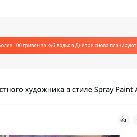
Более 100 гривен за куб воды: в Днепре снова планирую
тного художника в стиле Spray Paint 
👍