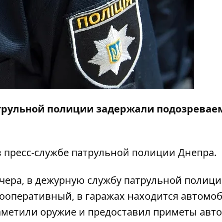
патрульной полиции задержали подозревае
в пресс-службе патрульной полиции Днепра.
ечера, в дежурную службу патрульной полиц
 Кооперативный, в гаражах находится автомо
аметили оружие и предоставил приметы авто