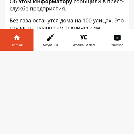
Об этом
Информатору
сообщили в пресс-
службе предприятия.
Без газа останутся дома на 100 улицах. Это
связано с плановым техническим
обслуживанием систем.
Главная
Актуально
Україна на часі
Youtube
Согласно информации на сайте
«Днепрогаза», отключения произойдут по
Информатор в
следующим адресам:
Скачать
телефоне
👉