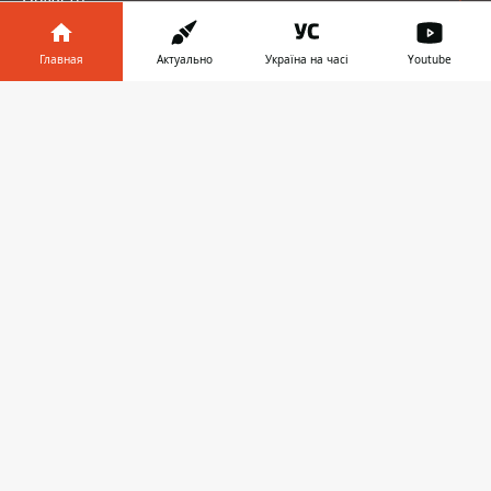
Украина
Главная
Актуально
Україна на часі
Youtube
Реклама
Информатор в
Скачать
телефоне
👉
Пресс-релизы
О нас
Информатор проекты
Информатор
Информатор
Информатор
Украина
Киев
Авто
© 2016-2026 Informator