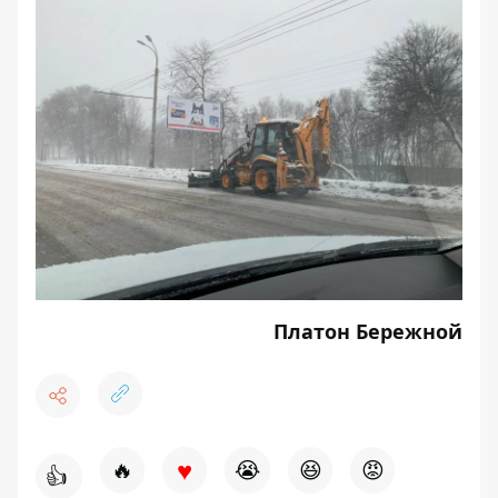
Платон Бережной
♥
🔥
😭
😆
😡
👍