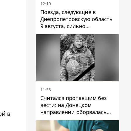
12:19
Поезда, следующие в
Днепропетровскую область
9 августа, сильно
задерживаются
11:58
Считался пропавшим без
вести: на Донецком
направлении оборвалась
ой в
жизнь Анатолия Ткачука из
Днепропетровской области