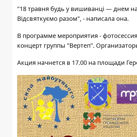
"18 травня будь у вишиванці — днем на 
Відсвяткуємо разом", - написала она.
В программе мероприятия - фотосесси
концерт группы "Вертеп". Организато
Акция начнется в 17.00 на площади Ге