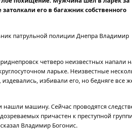
глое похищение. Мужчина шел в ларек за
 затолкали его в багажник собственного
ник патрульной полиции Днепра Владимир
Приднепровск четверо неизвестных напали н
круглосуточном ларьке. Неизвестные нескол
, издевались, избивали его, но бедняге все ж
 и нашли машину. Сейчас проводятся следст
подозреваемых причастен к преступной групп
ассказал Владимир Богонис.