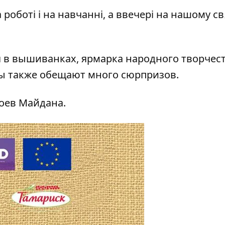
роботі і на навчанні, а ввечері на нашому свя
я в вышиванках, ярмарка народного творчест
ры также обещают много сюрпризов.
роев Майдана.