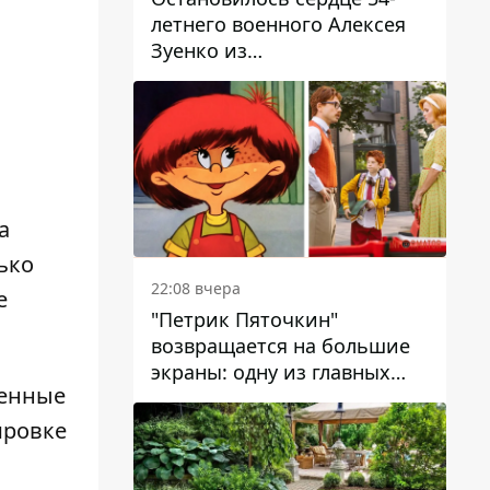
летнего военного Алексея
Зуенко из
Днепропетровской области
а
ько
22:08 вчера
е
"Петрик Пяточкин"
возвращается на большие
экраны: одну из главных
венные
ролей сыграет 9-летний
днепрянин Александр
ировке
Войтеховский