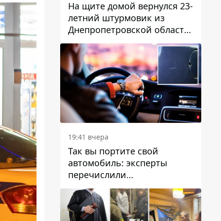
На щите домой вернулся 23-
летний штурмовик из
Днепропетровской области
Богдан Бескровный
19:41 вчера
Так вы портите свой
автомобиль: эксперты
перечислили
распространенные
привычки водителей,
которые на самом деле