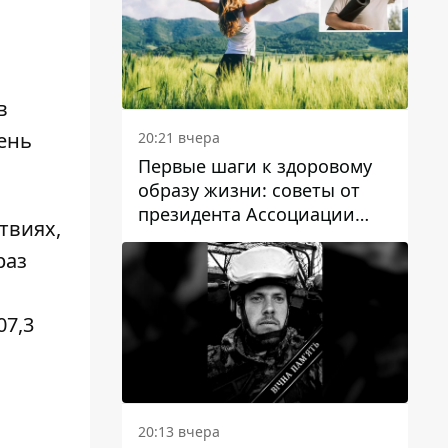
в
ень
20:21 вчера
Первые шаги к здоровому
образу жизни: советы от
президента Ассоциации
твиях,
диетологов Украины
раз
07,3
20:13 вчера