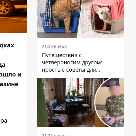
дках
21:38 вчера
Путешествия с
четвероногим другом:
да
простые советы для
зошло и
поездок с животными
газине
ира
21:21 вчера