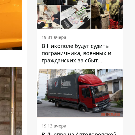
вредят машине
19:31 вчера
В Никополе будут судить
пограничника, военных и
гражданских за сбыт
психотропов
19:13 вчера
В Днепре на Автодоровской