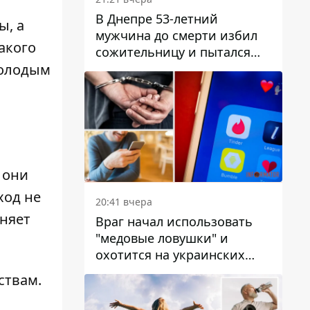
В Днепре 53-летний
ы, а
мужчина до смерти избил
акого
сожительницу и пытался
скрыть преступление:
молодым
детали
 они
ход не
20:41 вчера
сняет
Враг начал использовать
"медовые ловушки" и
охотится на украинских
военнослужащих
ствам.