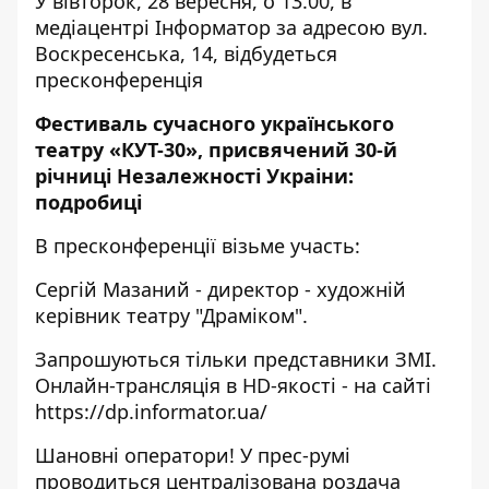
У вівторок, 28 вересня, о 13.00, в
медіацентрі Інформатор за адресою вул.
Воскресенська, 14, відбудеться
пресконференція
Фестиваль сучасного українського
театру «КУТ-30», присвячений 30-й
річниці Незалежності Украіни:
подробиці
В пресконференції візьме участь:
Сергій Мазаний - директор - художній
керівник театру "Драміком".
Запрошуються тільки представники ЗМІ.
Онлайн-трансляція в HD-якості - на сайті
https://dp.informator.ua/
Шановні оператори! У прес-румі
проводиться централізована роздача