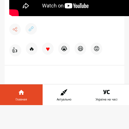
♥
🔥
😭
😆
😡
👍
Главная
Актуально
Україна на часі
Информатор в
Скачать
телефоне
👉