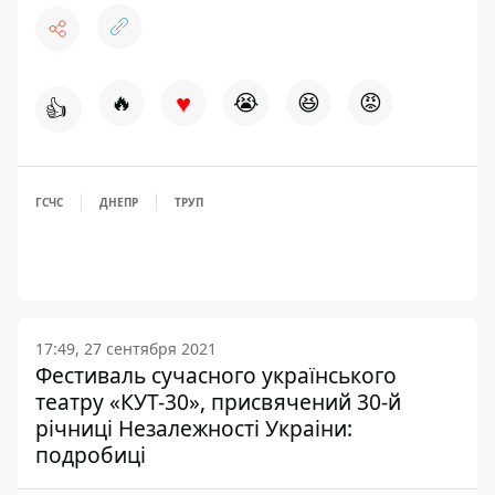
♥
🔥
😭
😆
😡
👍
ГСЧС
ДНЕПР
ТРУП
17:49, 27 сентября 2021
Фестиваль сучасного українського
театру «КУТ-30», присвячений 30-й
річниці Незалежності Украіни:
подробиці