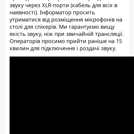
звуку через XLR-порти (кабель для всіх в
наявності). Інформатор просить
утриматися від розміщення мікрофонів на
столі для спікерів. Ми гарантуємо вищу
якість звуку, ніж при звичайній трансляції.
Операторів просимо прийти раніше на 15
хвилин для підключення і роздачі звуку.