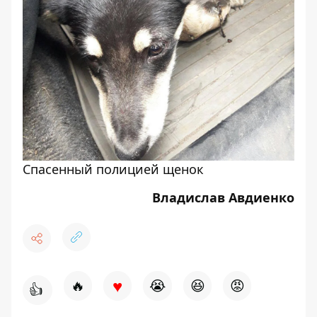
Спасенный полицией щенок
Владислав Авдиенко
♥
🔥
😭
😆
😡
👍