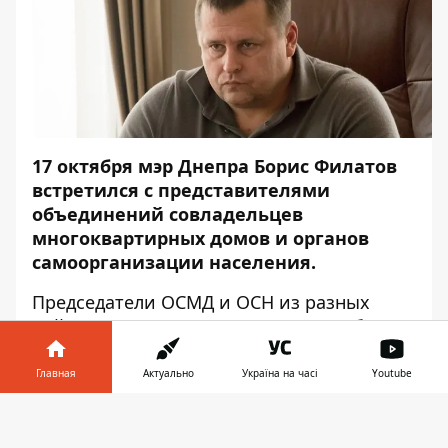
17 октября мэр Днепра Борис Филатов
встретился с представителями
объединений совладельцев
многоквартирных домов и органов
самоорганизации населения.
Председатели ОСМД и ОСН из разных
районов города пришли к мэру, чтобы
изложить свои проблемы. Мэр Днепра
убежден: только совместными усилиями
Главная
Актуально
Україна на часі
Youtube
можно обеспечить эффективную
Информатор в
деятельность домовладельцев. Об этом
Скачать
телефоне
👉
Информатор
сообщает со ссылкой на