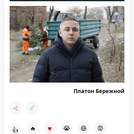
Платон Бережной
♥
🔥
😭
😆
😡
👍