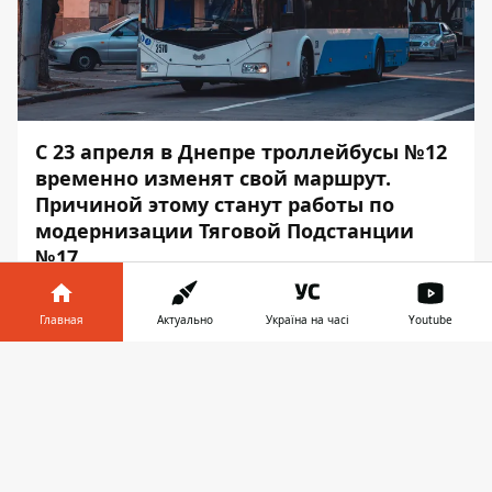
С 23 апреля в Днепре троллейбусы №12
временно изменят свой маршрут.
Причиной этому станут работы по
модернизации Тяговой Подстанции
№17.
На время проведения работ троллейбус
Главная
Актуально
Україна на часі
Youtube
№12 будет курсировать от улицы Глинки
до улицы Космическая. Об этом сообщает
Информатор в
Скачать
Информатор
, ссылаясь на
телефоне
👉
пост представителя департамента
транспорта в горсовете Ивана Васючкова
.
Работа по спецмаршруту №10 будет