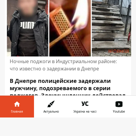
Ночные поджоги в Индустриальном районе:
что известно о задержании в Днепре
В Днепре полицейские задержали
мужчину, подозреваемого в серии
поджогов. Злоумышленник действовал
в ночное время и скрывался с места
происшествия. Правоохранители уже
Главная
Актуально
Україна на часі
Youtube
сообщили ему о подозрении.
Информатор в
Скачать
Об этом сообщает Информатор со
телефоне
👉