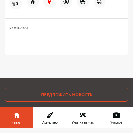
♥
🔥
😭
😆
😡
👍
КАМЕНСКОЕ
ПРЕДЛОЖИТЬ НОВОСТЬ
Днепр
Главная
Актуально
Україна на часі
Youtube
Область