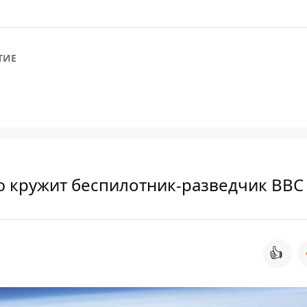
ТИЕ
ю кружит беспилотник-разведчик ВВ
👍