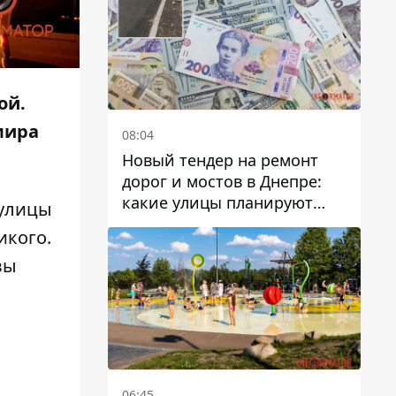
ой.
мира
08:04
Новый тендер на ремонт
дорог и мостов в Днепре:
какие улицы планируют
 улицы
обновить и сколько
икого.
десятков миллионов гривен
вы
на это хотят потратить
06:45