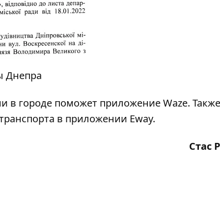
ы Днепра
ии в городе поможет приложение
Waze
. Такж
 транспорта в приложении
Eway
.
Стас 