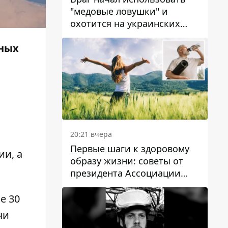
"медовые ловушки" и
охотится на украинских
военнослужащих
шных
20:21 вчера
Первые шаги к здоровому
ии, а
образу жизни: советы от
президента Ассоциации
диетологов Украины
е 30
чи