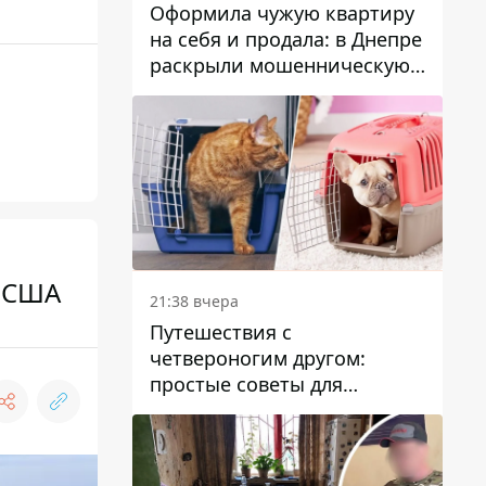
Оформила чужую квартиру
на себя и продала: в Днепре
раскрыли мошенническую
схему с недвижимостью
С США
21:38 вчера
Путешествия с
четвероногим другом:
простые советы для
поездок с животными