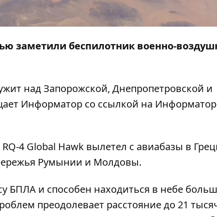
тью заметили беспилотник военно-возду
ружит над Запорожской, Днепропетровской и
щает
Информатор
со ссылкой на
Информатор
 RQ-4 Global Hawk вылетел с авиабазы в Грец
обережья Румынии и Молдовы.
су БПЛА и способен находиться в небе больш
проблем преодолевает расстояние до 21 тыся