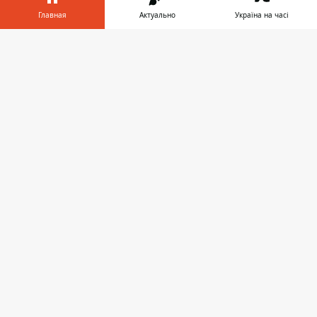
Главная
Актуально
Україна на часі
Информатор в
Скачать
телефоне
👉
♥
🔥
😭
😆
😡
👍