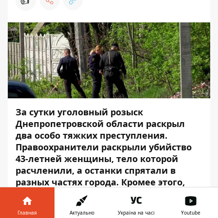
👍
За сутки уголовный розыск
Днепропетровской области раскрыл
два особо тяжких преступления.
Правоохранители раскрыли убийство
43-летней женщины, тело которой
расчленили, а останки спрятали в
разных частях города. Кромее этого,
задержали подозреваемого в жестоком
убийстве мужчины.
Главная
Актуально
Україна на часі
Youtube