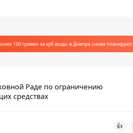
Более 100 гривен за куб воды: в Днепре снова планирую
ховной Раде по ограничению
щих средствах
👍