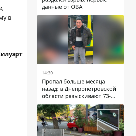
данные от ОВА
е,
му в
Килуэрт
14:30
Пропал больше месяца
назад: в Днепропетровской
области разыскивают 73-
летнего мужчину