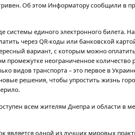
 гривен. Об этом
Информатору
сообщили в пр
де системы единого электронного билета. На
латить через QR-коды или банковской карто
тересный вариант, с которым можно оплатит
том промежутке неограниченное количество р
ько видов транспорта – это первое в Украин
новые решения, чтобы упростить жизнь горо
Мерило.
й доступен всем жителям Днепра и области в м
ок является одной из лучших мировых практ