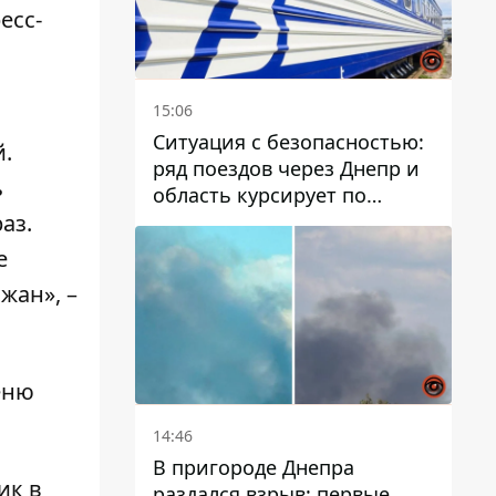
есс-
15:06
Ситуация с безопасностью:
й.
ряд поездов через Днепр и
ь
область курсирует по
измененному маршруту, а
аз.
часть пути заменили
е
автобусами и электричками
жан», –
еню
14:46
В пригороде Днепра
ик в
раздался взрыв: первые