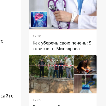
отопительному сезону
17:30
го
Как уберечь свою печень: 5
советов от Минздрава
 сайте
17:05