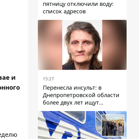
пятницу отключили воду:
список адресов
вае и
15:27
онного
Перенесла инсульт: в
Днепропетровской области
более двух лет ищут
пропавшую женщину
неделю