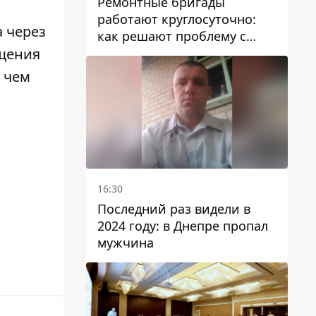
Ремонтные бригады
работают круглосуточно:
 через
как решают проблему с
водой в Марганецкой
ещения
громаде
 чем
16:30
Последний раз видели в
2024 году: в Днепре пропал
мужчина