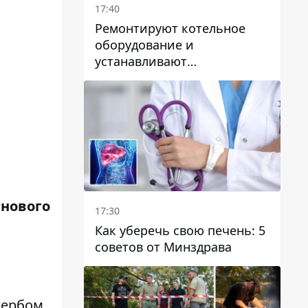
17:40
Ремонтируют котельное
оборудование и
устанавливают
генераторные установки:
как в Днепре готовятся к
отопительному сезону
 нового
17:30
Как уберечь свою печень: 5
советов от Минздрава
гербом