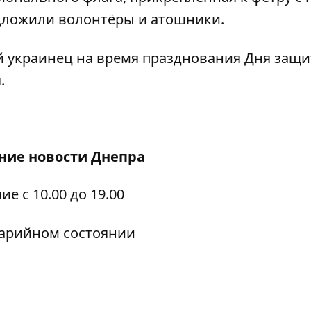
едложили волонтёры и атошники.
й украинец на время празднования Дня защ
.
дние
новости Днепра
е с 10.00 до 19.00
варийном состоянии