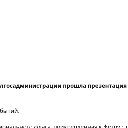
блгосадминистрации прошла презентация
обытий.
ционального флага, прикрепленная к фетру с 