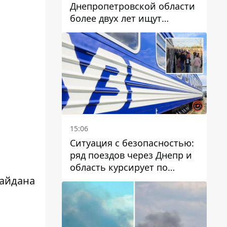
Днепропетровской области
более двух лет ищут
пропавшую женщину
15:06
Ситуация с безопасностью:
ряд поездов через Днепр и
область курсирует по
измененному маршруту, а
Майдана
часть пути заменили
автобусами и электричками