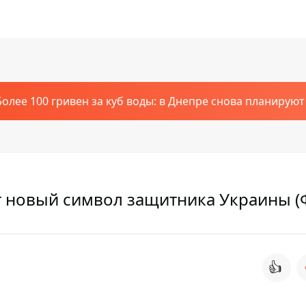
Более 100 гривен за куб воды: в Днепре снова планирую
ит новый символ защитника Украины 
👍