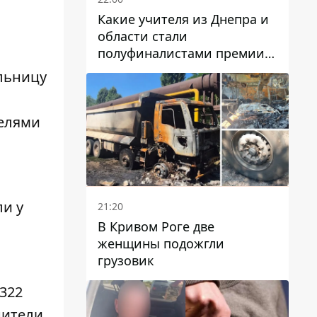
Какие учителя из Днепра и
области стали
полуфиналистами премии
Global Teacher Prize Ukraine
льницу
2026
телями
и у
21:20
В Кривом Роге две
женщины подожгли
грузовик
322
нители