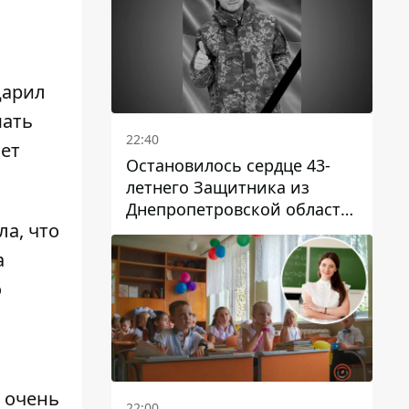
царил
мать
22:40
ает
Остановилось сердце 43-
летнего Защитника из
Днепропетровской области
ла, что
Евгения Зинченко
а
о
 очень
22:00