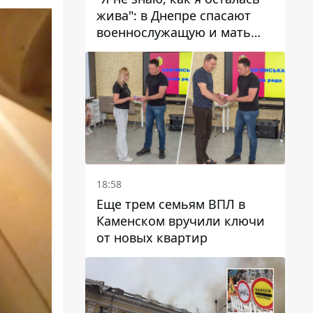
жива": в Днепре спасают
военнослужащую и мать
четверых детей, которую
ранил КАБ
18:58
Еще трем семьям ВПЛ в
Каменском вручили ключи
от новых квартир