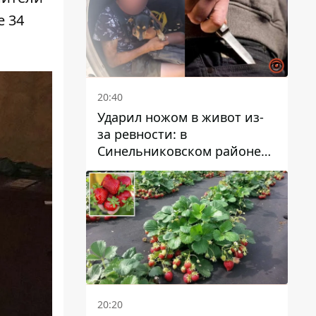
е 34
20:40
Ударил ножом в живот из-
за ревности: в
Синельниковском районе
задержали 49-летнего
мужчину за убийство
20:20