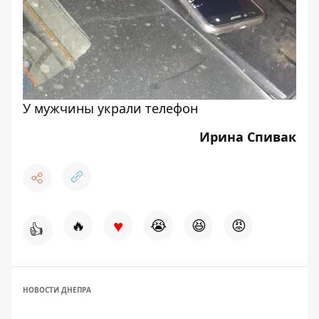
У мужчины украли телефон
Ирина Спивак
♥
🔥
😭
😆
😡
👍
НОВОСТИ ДНЕПРА