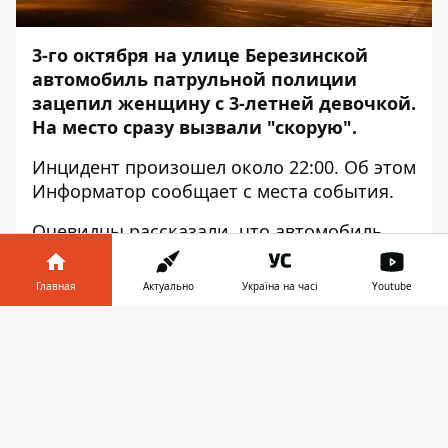
3-го октября на улице Березинской
автомобиль патрульной полиции
зацепил женщину с 3-летней девочкой.
На место сразу вызвали "скорую".
Инцидент произошел около 22:00. Об этом
Информатор
сообщает с места события.
Очевидцы рассказали, что автомобиль
полиции остановился на перекрестке, так
как ему уступал дорогу троллейбус.
Главная
Актуально
Україна на часі
Youtube
Автомобиль экипажа тронулся, но в этот
момент женщина с ребенком начала
Информатор в
Скачать
переходить дорогу. Полицейский
телефоне
👉
автомобиль зацепил ребенка, которого
мать вела за руку. Люди, ставшие
свидетелями происшествия, отмечают,
что автомобиль полиции двигался