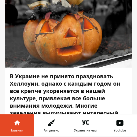
В Украине не принято праздновать
Хеллоуин, однако с каждым годом он
все крепче укореняется в нашей
культуре, привлекая все больше
внимания молодежи. Многие
заведения выдумывают интересный
декор, в супермаркетах продают
тематические продукты, а в клубах
Главная
Актуально
Україна на часі
Youtube
проходят хоррор-вечеринки.