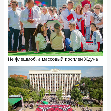
Не флешмоб, а массовый косплей Ждуна