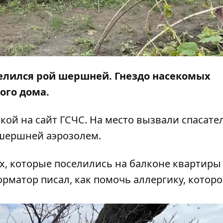
елился рой шершней. Гнездо насекомых
ого дома.
лкой на
сайт
ГСЧС. На место вызвали спасате
шершней аэрозолем.
х, которые
поселились на балконе
квартиры
орматор писал,
как помочь аллергику
, которо