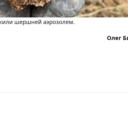
ожили шершней аэрозолем.
Олег Б