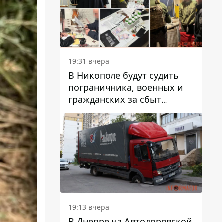
вредят машине
19:31 вчера
В Никополе будут судить
пограничника, военных и
гражданских за сбыт
психотропов
19:13 вчера
В Днепре на Автодоровской