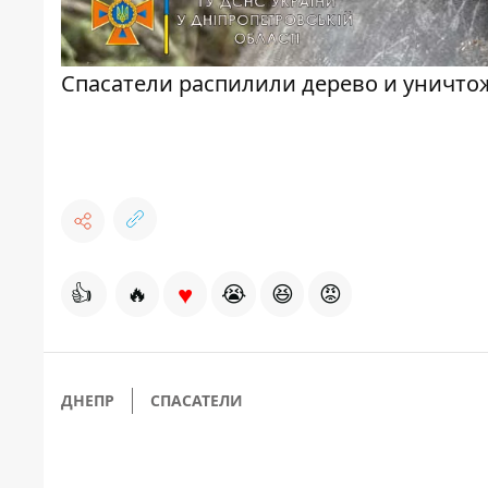
Спасатели распилили дерево и уничт
♥
👍
🔥
😭
😆
😡
ДНЕПР
СПАСАТЕЛИ