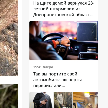
На щите домой вернулся 23-
летний штурмовик из
Днепропетровской области
Богдан Бескровный
19:41 вчера
Так вы портите свой
автомобиль: эксперты
перечислили
распространенные
привычки водителей,
которые на самом деле