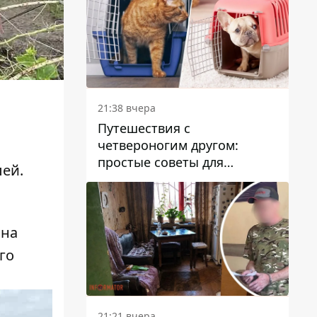
21:38 вчера
Путешествия с
четвероногим другом:
простые советы для
лей.
поездок с животными
 на
го
21:21 вчера