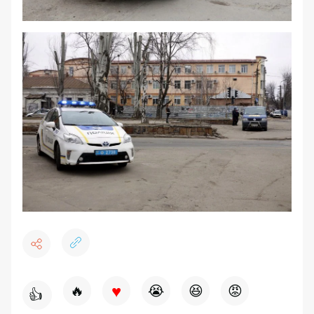
♥
🔥
😭
😆
😡
👍