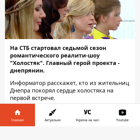
На СТБ стартовал седьмой сезон
романтического реалити-шоу
"Холостяк". Главный герой проекта -
днепрянин.
Информатор
расскажет, кто из жительниц
Днепра покорял сердце холостяка на
первой встрече.
Главным героем шоу стал 29-летний
чемпион по плаванию на короткие
Главная
Актуально
Україна на часі
Youtube
дистанции, мастер спорта
международного класса Дмитрий
Информатор в
Скачать