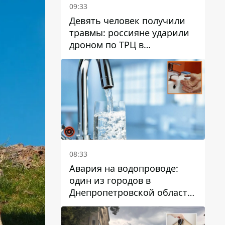
09:33
Девять человек получили
травмы: россияне ударили
дроном по ТРЦ в
Павлограде, будет ли
работать заведение в
дальнейшем
08:33
Авария на водопроводе:
один из городов в
Днепропетровской области
остался без воды