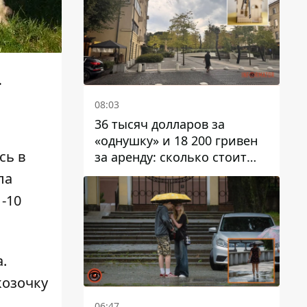
.
08:03
36 тысяч долларов за
«однушку» и 18 200 гривен
сь в
за аренду: сколько стоит
жилье в Днепропетровской
ла
области
-10
а
.
козочку
06:47