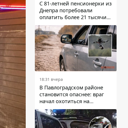
С 81-летней пенсионерки из
Днепра потребовали
оплатить более 21 тысячи
гривен за "вмешательство в
работу счетчика"
18:31 вчера
В Павлоградском районе
становится опаснее: враг
начал охотиться на
гражданский и военный
транспорт