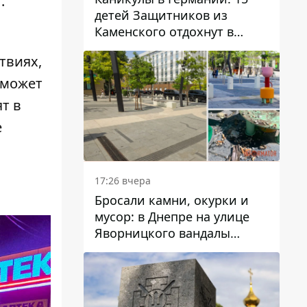
т
.
детей Защитников из
Каменского отдохнут в
Вуппертале
твиях,
 может
т в
е
17:26 вчера
Бросали камни, окурки и
мусор: в Днепре на улице
Яворницкого вандалы
повредили питьевые
фонтаны