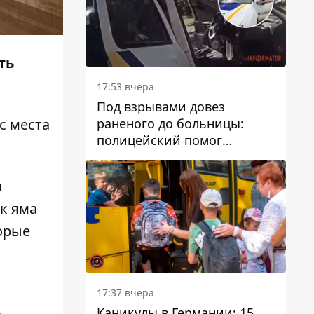
ть
17:53 вчера
Под взрывами довез
раненого до больницы:
с места
полицейский помог
пострадавшему после атаки
на Каменский район
и
к яма
орые
17:37 вчера
Каникулы в Германии: 15