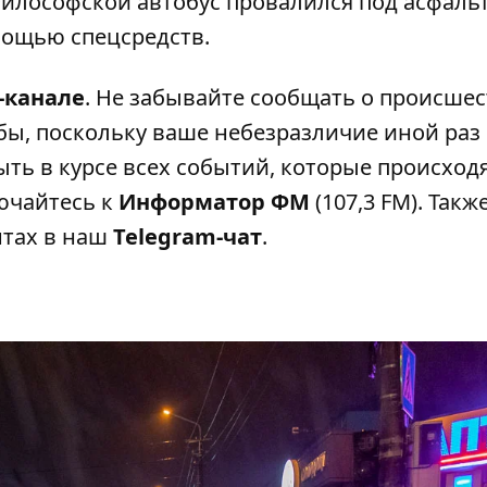
Философской автобус провалился под асфаль
мощью спецсредств.
-канале
. Не забывайте сообщать о происшес
бы, поскольку ваше небезразличие иной раз
ыть в курсе всех событий, которые происходя
лючайтесь к
Информатор ФМ
(107,3 FM). Такж
нтах в наш
Telegram-чат
.