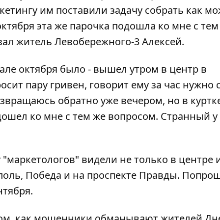
ркетингу им поставили задачу собрать как м
октября эта же парочка подошла ко мне с тем
казал житель Левобережного-3 Алексей.
але октября было - вышел утром в центр в
осит пару гривен, говорит ему за час нужно 
озвращаюсь обратно уже вечером, но в куртке
дошел ко мне с тем же вопросом. Странный у
 "маркетологов" видели не только в центре 
поль, Победа и на проспекте Правды. Попро
нтября.
ом, как
мошенники обманывают жителей Дн