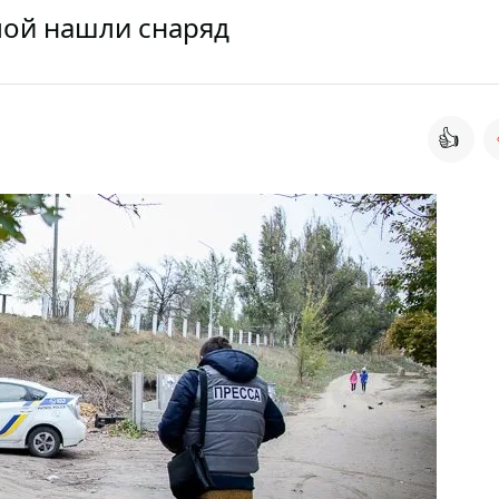
лой нашли снаряд
👍