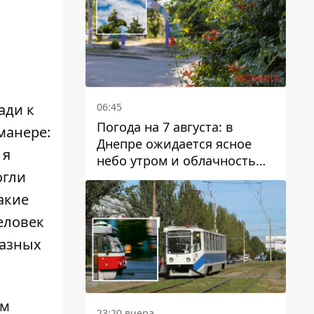
06:45
ади к
Погода на 7 августа: в
манере:
Днепре ожидается ясное
 я
небо утром и облачность
огли
после обеда
акие
еловек
разных
им
23:20 вчера