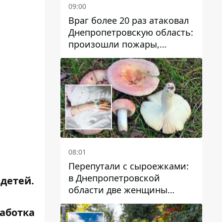
09:00
Враг более 20 раз атаковал
Днепропетровскую область:
произошли пожары,
повреждены дома,
инфраструктура и авто
08:01
Перепутали с сыроежками:
в Днепропетровской
детей.
области две женщины
отравились грибами
аботка