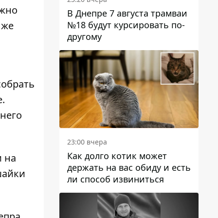
ожно
В Днепре 7 августа трамваи
№18 будут курсировать по-
 же
другому
собрать
.
 него
23:00 вчера
Как долго котик может
и на
держать на вас обиду и есть
шайки
ли способ извиниться
епра
.