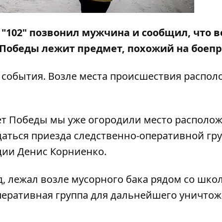
ию "102" позвонил мужчина и сообщил, что 
 Победы лежит предмет, похожий на боепр
 события. Возле места происшествия распол
ет Победы мы уже огородили место располо
аться приезда следственно-оперативной груп
ции Денис Корниенко.
д, лежал возле мусорного бака рядом со шк
еративная группа для дальнейшего уничтоже