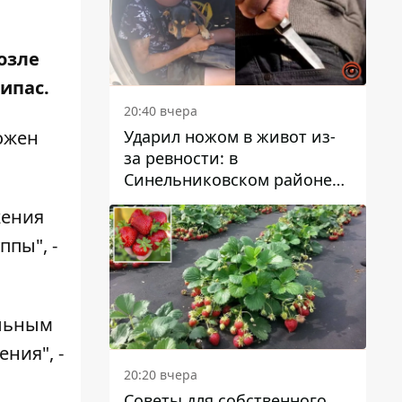
возле
ипас.
20:40 вчера
Ударил ножом в живот из-
ожен
за ревности: в
Синельниковском районе
задержали 49-летнего
жения
мужчину за убийство
пы", -
ольным
ния", -
20:20 вчера
Советы для собственного