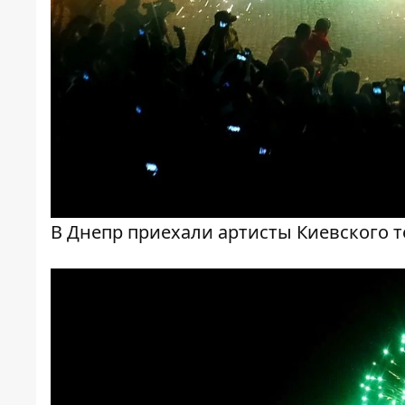
В Днепр приехали артисты Киевского т