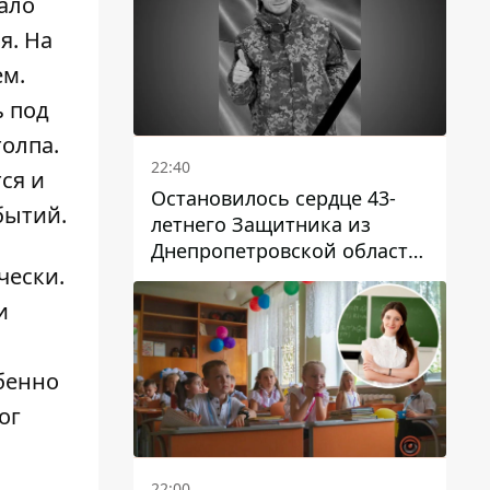
ало
я. На
м.
ь под
толпа.
22:40
ся и
Остановилось сердце 43-
бытий.
летнего Защитника из
Днепропетровской области
чески.
Евгения Зинченко
и
бенно
ог
22:00