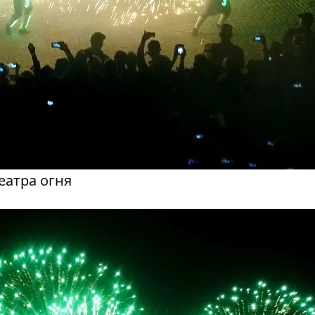
еатра огня