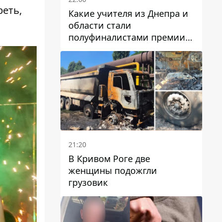
реть,
Какие учителя из Днепра и
области стали
полуфиналистами премии
Global Teacher Prize Ukraine
2026
21:20
В Кривом Роге две
женщины подожгли
грузовик