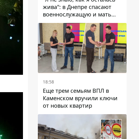
жива": в Днепре спасают
военнослужащую и мать
четверых детей, которую
ранил КАБ
18:58
Еще трем семьям ВПЛ в
Каменском вручили ключи
от новых квартир