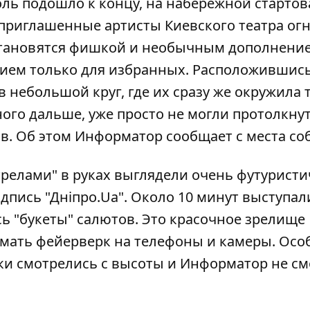
оль подошло к концу, на набережной стартов
 приглашенные артисты Киевского театра огн
тановятся фишкой и необычным дополнение
ием только для избранных. Расположившис
 небольшой круг, где их сразу же окружила 
ого дальше, уже просто не могли протолкнут
в. Об этом
Информатор
сообщает с места со
трелами" в руках выглядели очень футуристи
дпись "Дніпро.Ua". Около 10 минут выступал
сь "букеты" салютов. Это красочное зрелище
имать фейерверк на телефоны и камеры. Осо
 смотрелись с высоты и Информатор не см