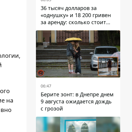
36 тысяч долларов за
«однушку» и 18 200 гривен
за аренду: сколько стоит
жилье в Днепропетровской
области
ологии,
й
06:47
ного
Берите зонт: в Днепре днем ​​
ие на
9 августа ожидается дождь
с грозой
ивно