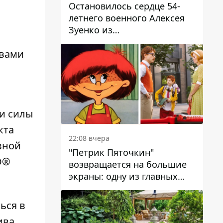
Остановилось сердце 54-
летнего военного Алексея
Зуенко из
Днепропетровской области
твами
и силы
кта
22:08 вчера
вной
"Петрик Пяточкин"
O®
возвращается на большие
экраны: одну из главных
ролей сыграет 9-летний
днепрянин Александр
ься в
Войтеховский
ива