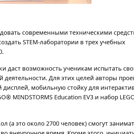
удовать современными техническими средс
создать STEM-лаборатории в трех учебных
0.
и даст возможность ученикам испытать сво
й деятельности. Для этих целей авторы прое
 дисплей, мобильную стойку для интеракти
GO® MINDSTORMS Education EV3 и набор LEG
ол (а это около 2700 человек) смогут занимат
и во внеурочное время. Кроме этого, инициат