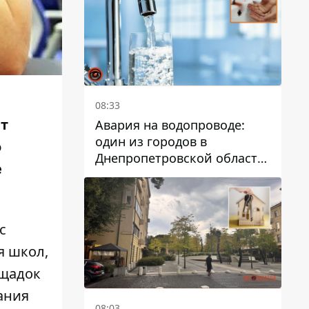
дальнейшем
08:33
т
Авария на водопроводе:
один из городов в
о
Днепропетровской области
е
остался без воды
с
я школ,
ощадок
ания
08:03