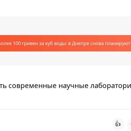
Более 100 гривен за куб воды: в Днепре снова планирую
ть современные научные лаборатори
👍