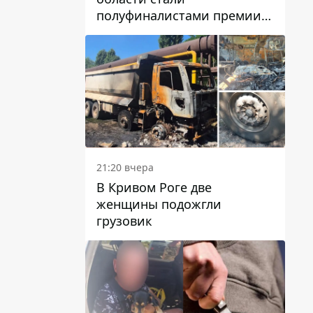
полуфиналистами премии
Global Teacher Prize Ukraine
2026
21:20 вчера
В Кривом Роге две
женщины подожгли
грузовик