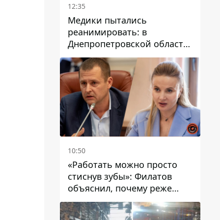
12:35
Медики пытались
реанимировать: в
Днепропетровской области
двухлетний мальчик утонул
в бассейне
10:50
«Работать можно просто
стиснув зубы»: Филатов
объяснил, почему реже
пишет в соцсетях и
раскритиковал медийность