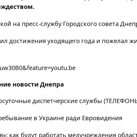
ождеством.
кой на пресс-службу Городского совета Днеп
ил достижения уходящего года и пожелал ж
nuw30B0&feature=youtu.be
дние
новости Днепра
лосуточные диспетчерские службы (ТЕЛЕФОН
пребывание в Украине ради Евровидения
я»: как будут работать медучреждения облас