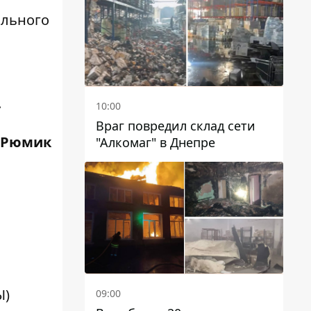
чиновников
ального
.
10:00
Враг повредил склад сети
 Рюмик
"Алкомаг" в Днепре
Ы)
09:00