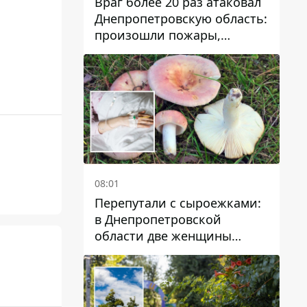
Враг более 20 раз атаковал
Днепропетровскую область:
произошли пожары,
повреждены дома,
инфраструктура и авто
08:01
Перепутали с сыроежками:
в Днепропетровской
области две женщины
отравились грибами