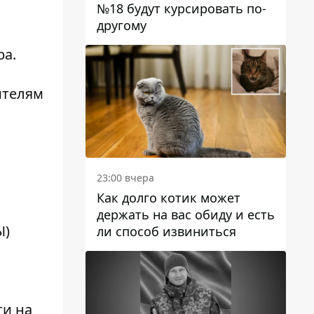
№18 будут курсировать по-
другому
ра.
ителям
23:00 вчера
Как долго котик может
держать на вас обиду и есть
Ы)
ли способ извиниться
ти на