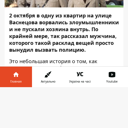
2 октября в одну из квартир на улице
Васнецова ворвались злоумышленники
и не пускали хозяина внутрь. По
крайней мере, так рассказал мужчина,
которого такой расклад вещей просто
вынудил вызвать полицию.
Это небольшая история о том, как
чрезмерное употребление алкоголя
приводит к потери от 51 до 119 гривен из
семейного бюджета, - сообщает
Главная
Актуально
Україна на часі
Youtube
Информатор
. Получив вызов о
Информатор в
"вторжении в жилье", патрульный экипаж
Скачать
телефоне
👉
сразу же выехал на указанный адрес.
Каково было их удивление, когда вместо
злостного неповиновения патрульные
получили... ничего. Мужчина, который