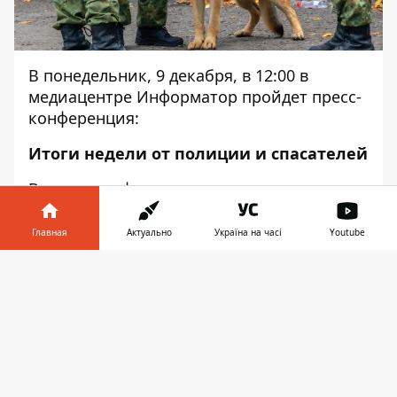
В понедельник, 9 декабря, в 12:00 в
медиацентре Информатор пройдет пресс-
конференция:
Итоги недели от полиции и спасателей
В пресс-конференции примет участие:
Дарья Гречищева - пресс-секретарь ГУ
Главная
Актуально
Україна на часі
Youtube
ГСЧС в Днепропетровской области;
Информатор в
Скачать
Людмила Копыленко - инспектор пресс-
телефоне
👉
службы Управления патрульной полиции
в Днепропетровской области;
Борис Бреус - и. о. начальника УПД ГУНП в
Днепропетровской области.