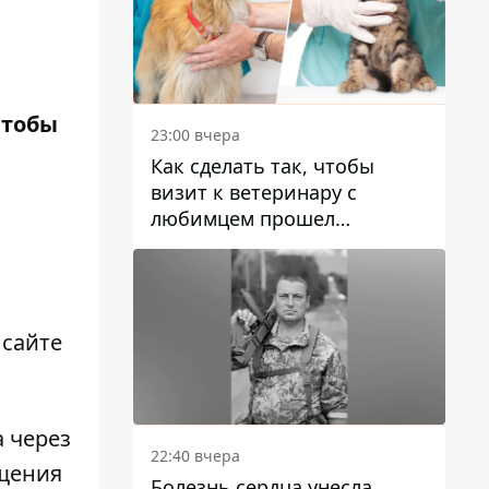
чтобы
23:00 вчера
Как сделать так, чтобы
визит к ветеринару с
любимцем прошел
спокойно: простые советы
 сайте
 через
22:40 вчера
ещения
Болезнь сердца унесла