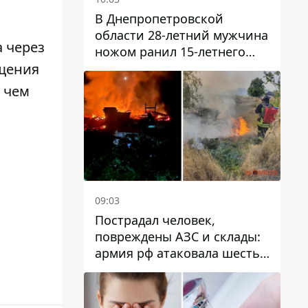
В Днепропетровской
области 28-летний мужчина
 через
ножом ранил 15-летнего
парня
ещения
 чем
09:03
Пострадал человек,
повреждены АЗС и склады:
армия рф атаковала шесть
районов Днепропетровской
области