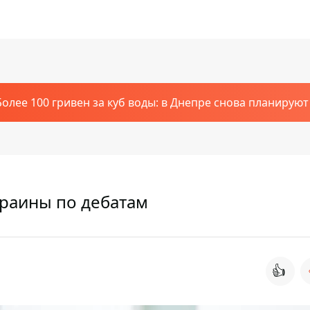
Более 100 гривен за куб воды: в Днепре снова планирую
раины по дебатам
👍