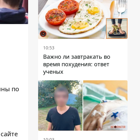
10:53
Важно ли завтракать во
время похудения: ответ
ученых
ины по
 сайте
10:03