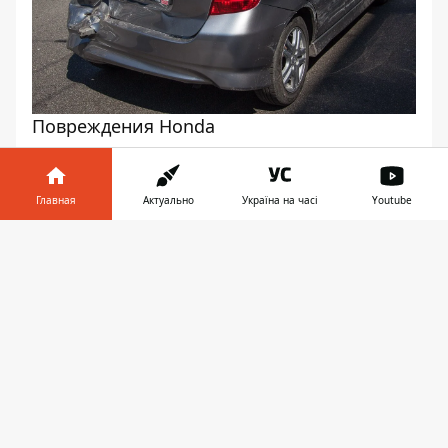
Повреждения Honda
Главная
Актуально
Україна на часі
Youtube
Информатор в
Скачать
телефоне
👉
"Газель" оказалась крепче