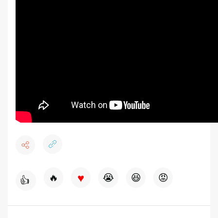
♥
🔥
😭
😆
😡
👍