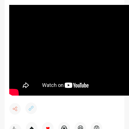
♥
🔥
😭
😆
😡