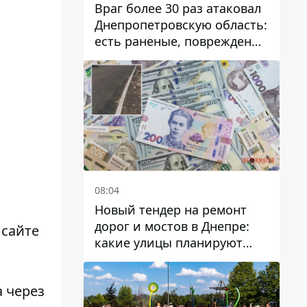
Враг более 30 раз атаковал
Днепропетровскую область:
есть раненые, повреждены
лицей, дома и предприятия
й
08:04
Новый тендер на ремонт
дорог и мостов в Днепре:
 сайте
какие улицы планируют
обновить и сколько
десятков миллионов гривен
 через
на это хотят потратить