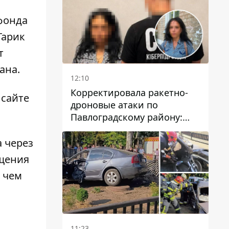
фонда
Гарик
т
ана.
12:10
Корректировала ракетно-
 сайте
дроновые атаки по
Павлоградскому району:
задержали вражескую
агентку
 через
ещения
 чем
11:23