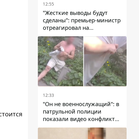
12:55
"Жесткие выводы будут
сделаны": премьер-министр
отреагировал на
несколькодневное
отсутствие воды в Марганце
12:33
"Он не военнослужащий": в
патрульной полиции
остоится
показали видео конфликта
с мужчиной без ноги на
проспекте Поля в Днепре