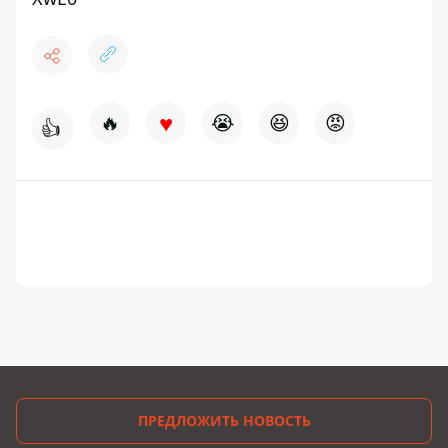
♥
🔥
😭
😆
😡
👍
ПРЕДЛОЖИТЬ НОВОСТЬ