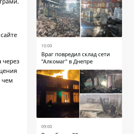
трами.
чиновников
 сайте
10:00
Враг повредил склад сети
 через
"Алкомаг" в Днепре
ещения
 чем
09:00