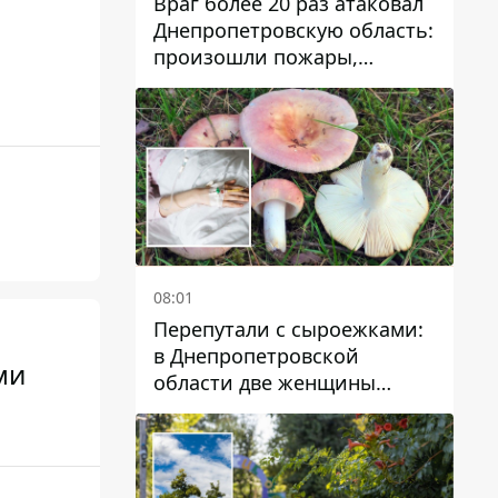
Враг более 20 раз атаковал
Днепропетровскую область:
произошли пожары,
повреждены дома,
инфраструктура и авто
08:01
Перепутали с сыроежками:
в Днепропетровской
ми
области две женщины
отравились грибами