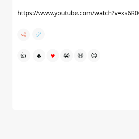
https://www.youtube.com/watch?v=xs6R
♥
👍
🔥
😭
😆
😡