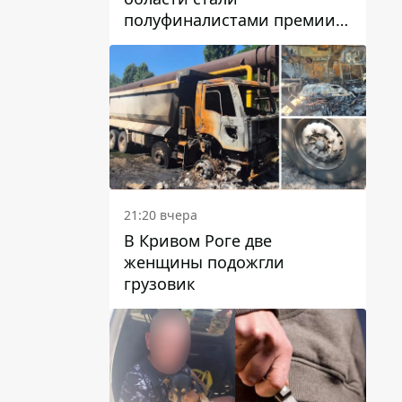
полуфиналистами премии
Global Teacher Prize Ukraine
2026
21:20 вчера
В Кривом Роге две
женщины подожгли
грузовик