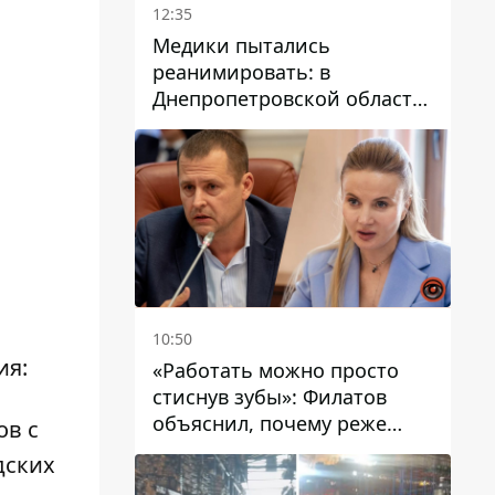
12:35
Медики пытались
реанимировать: в
Днепропетровской области
двухлетний мальчик утонул
в бассейне
10:50
ия:
«Работать можно просто
стиснув зубы»: Филатов
объяснил, почему реже
ов с
пишет в соцсетях и
дских
раскритиковал медийность