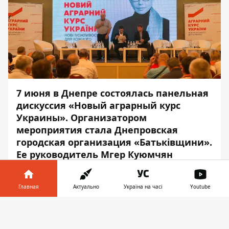
7 июня в Днепре состоялась панельная
дискуссия «Новый аграрный курс
Украины». Организатором
мероприятия стала Днепровская
городская организация «Батьківщини».
Ее руководитель Мгер Куюмчян
отметил: принимать такой десант
профессионалов и экспертов в
Главная
Актуально
Україна на часі
Youtube
аграрной отрасли почетно, а
мероприятие такого масштаба
Информатор в
Скачать
положительно отобразиться на
телефоне
👉
имидже Днепра.