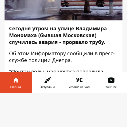
Сегодня утром на улице Владимира
Мономаха (бывшая Московская)
случилась авария - прорвало трубу.
Об этом
Информатору
сообщили в пресс-
службе полиции Днепра.
"Фонтан воды, маршрутка повредила
трубу. На месте работают ГСЧС и
коммунальная служба, перекрываем
Главная
Актуально
Україна на часі
Youtube
движение", - сообщил ив пресс-службе
полиции.
Информатор в
Скачать
телефоне
👉
В пресс-службе ГСЧС Днепропетровской
области также рассказали. что на том же
месте сегодня утром случился пожар: "Там