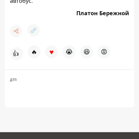
автобус
.
Платон Бережной
♥
🔥
😭
😆
😡
👍
ДТП