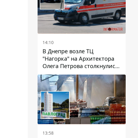
14:10
В Днепре возле ТЦ
"Нагорка" на Архитектора
Олега Петрова столкнулись
"скорая" и Toyota: трамваи
№5 задерживаются
13:58