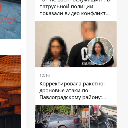
патрульной полиции
показали видео конфликта
с мужчиной без ноги на
проспекте Поля в Днепре
12:10
Корректировала ракетно-
дроновые атаки по
Павлоградскому району:
задержали вражескую
агентку