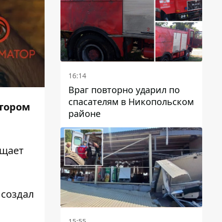
16:14
Враг повторно ударил по
спасателям в Никопольском
отором
районе
бщает
 создал
15:55