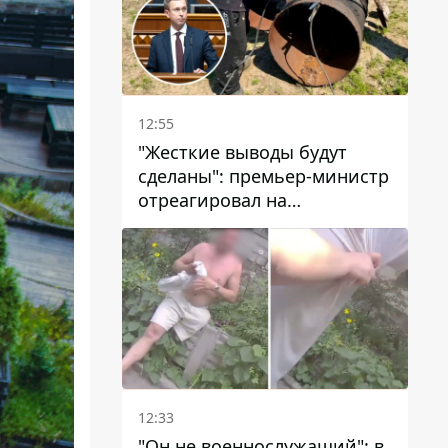
12:55
"Жесткие выводы будут
сделаны": премьер-министр
отреагировал на
несколькодневное
отсутствие воды в Марганце
12:33
"Он не военнослужащий": в