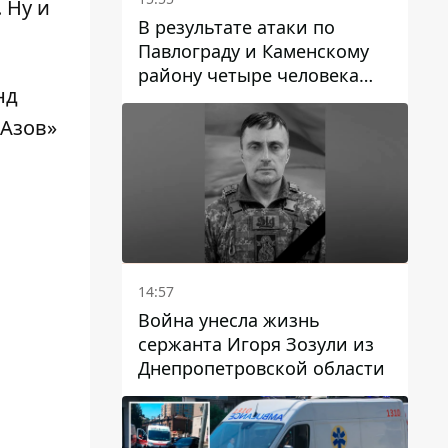
 Ну и
В результате атаки по
Павлограду и Каменскому
району четыре человека
нд
погибли, семеро получили
ранения
«Азов»
14:57
Война унесла жизнь
сержанта Игоря Зозули из
Днепропетровской области