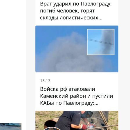
Враг ударил по Павлограду:
погиб человек, горят
склады логистических
компаний и магазина
13:13
Войска рф атаковали
Каменский район и пустили
КАБы по Павлограду:
пострадал мужчина, в небо
поднимается столб дыма