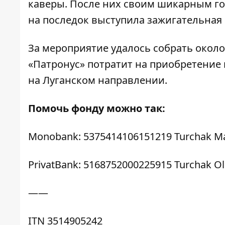
каверы. После них своим шикарным го
на последок выступила зажигательная
За мероприятие удалось собрать около
«Патронус» потратит на приобретение н
на Луганском направлении.
Помочь фонду можно так:
Monobank: 5375414106151219 Turchak Ma
PrivatBank: 5168752000225915 Turchak Ol
——
ITN 3514905242