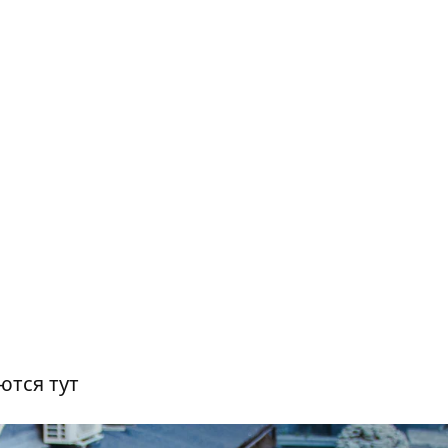
уются
тут