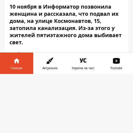
10 ноября в Информатор позвонила
женщина и рассказала, что подвал их
дома, на улице Космонавтов, 15,
затопила канализация. Из-за этого у
жителей пятиэтажного дома выбивает
свет.
Информатор
сразу же отправился на
место происшествия. Вода течет в
подвале жилого пятиэтажного дома,
Главная
Актуально
Україна на часі
Youtube
охватив все подъезды — от 8-го до 1-го.
Информатор в
Все обращения в ЖЭК оказались
Скачать
телефоне
👉
безрезультатными.
В пятиэтажном доме в Приднепровске 120
квартир. Сегодня у жителей дома в
случайном порядке выбивало свет. На
место прибыла аварийная служба и
решила проблему со светом, но с водой в