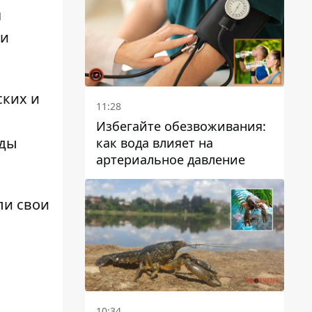
я
 и
ских и
11:28
Избегайте обезвоживания:
яды
как вода влияет на
артериальное давление
ли свои
10:34