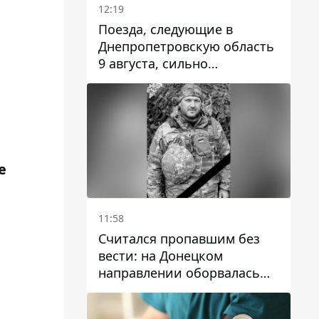
12:19
Поезда, следующие в
Днепропетровскую область
9 августа, сильно
задерживаются
e
11:58
Считался пропавшим без
вести: на Донецком
направлении оборвалась
жизнь Анатолия Ткачука из
Днепропетровской области