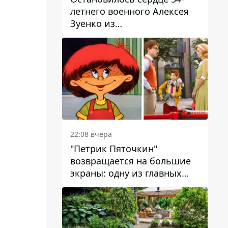
летнего военного Алексея
Зуенко из
Днепропетровской области
22:08 вчера
"Петрик Пяточкин"
возвращается на большие
экраны: одну из главных
ролей сыграет 9-летний
днепрянин Александр
Войтеховский